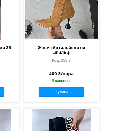
ами 36
Жіночі ботильйони на
шпильці
298-3
400 ₴/пара
В наявності
Купити