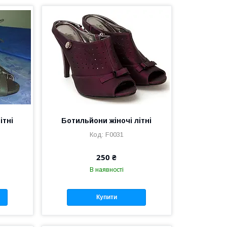
ітні
Ботильйони жіночі літні
F0031
250 ₴
В наявності
Купити