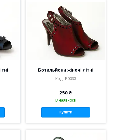
ітні
Ботильйони жіночі літні
F0033
250 ₴
В наявності
Купити