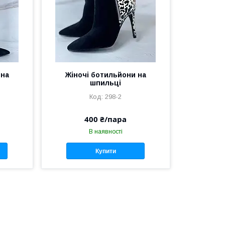
 на
Жіночі ботильйони на
шпильці
298-2
400 ₴/пара
В наявності
Купити