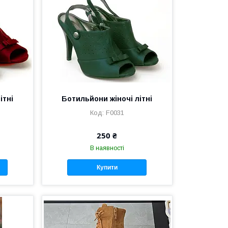
ітні
Ботильйони жіночі літні
F0031
250 ₴
В наявності
Купити