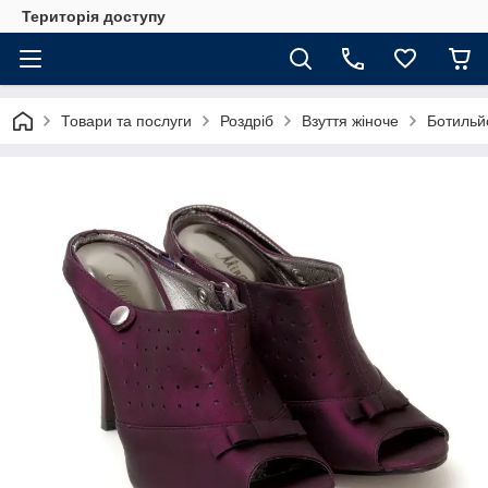
Територія доступу
Товари та послуги
Роздріб
Взуття жіноче
Ботильйо