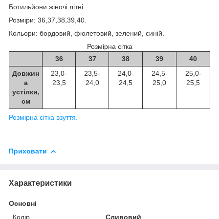
Ботильйони жіночі літні.
Розміри: 36,37,38,39,40.
Кольори: бордовий, фіолетовий, зелений, синій.
Розмірна сітка
36
37
38
39
40
Довжин
23,0-
23,5-
24,0-
24,5-
25,0-
а
23,5
24,0
24,5
25,0
25,5
устілки,
см
Розмірна сітка взуття.
Приховати
Характеристики
Основні
Колір
Сливовий