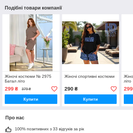
Подібні товари компанії
Жіночі костюми № 2975
Жіночі спортивні костюми
Жіно
Батал літо
літо
299
290
299
₴
₴
379 ₴
Купити
Купити
Про нас
100% позитивних з 33 відгуків за рік