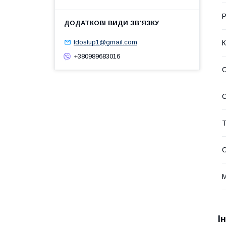
Р
tdostup1@gmail.com
К
+380989683016
С
Т
М
І