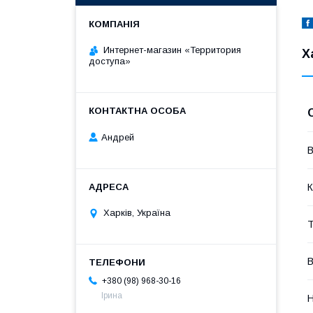
Интернет-магазин «Территория
Х
доступа»
Андрей
В
К
Харків, Україна
Т
В
+380 (98) 968-30-16
Ірина