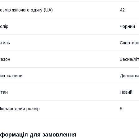
озмір жіночого одягу (UA)
42
олір
Чорний
тиль
Спортив
Сезон
Весна/Лі
ип тканини
Двонитк
Стан
Новий
іжнародний розмір
S
нформація для замовлення