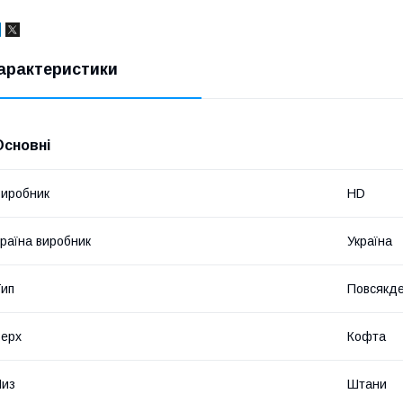
арактеристики
Основні
иробник
HD
раїна виробник
Україна
ип
Повсякд
ерх
Кофта
Низ
Штани