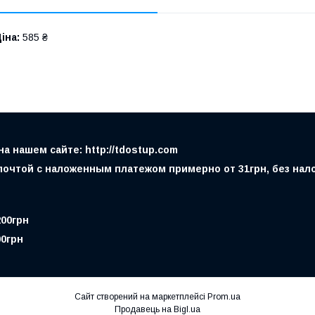
іна:
585 ₴
 нашем сайте: http://tdostup.com
очтой с наложенным платежом примерно от 31грн, без налож
200грн
00грн
Сайт створений на маркетплейсі
Prom.ua
Продавець на Bigl.ua