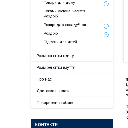
Товари для дому
Піжами Victoria Secret's
Роздріб
Розпродаж складу!!! опт
Роздріб
Підгузки для дітей
Розмірні сітки одягу
Розмірні сітки взуття
Про нас
Ж
І
А
Доставка і оплата
Р
П
Повернення і обмін
Т
З
К
КОНТАКТИ