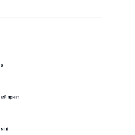
ва
ж
ний принт
 міні