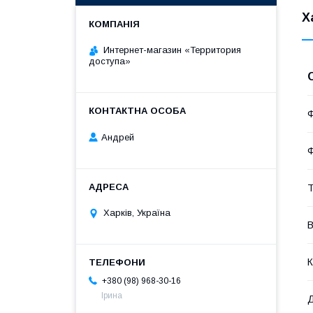
Х
Интернет-магазин «Территория
доступа»
Ф
Андрей
Ф
Т
Харків, Україна
В
К
+380 (98) 968-30-16
Ірина
Д