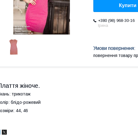
Купити
+380 (98) 968-30-16
Ірина
повернення товару п
Плаття жіноче.
кань: трикотаж
олір: блідо-рожевий
озміри: 44, 46