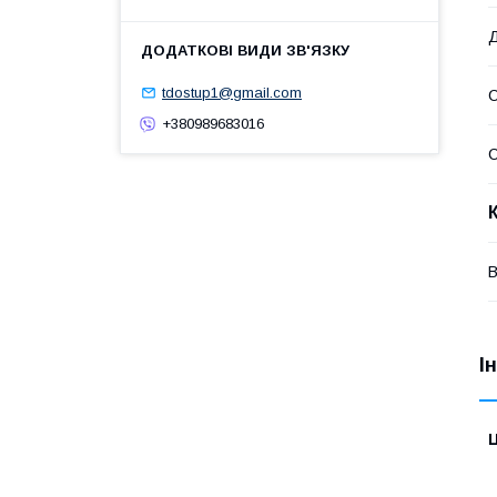
Д
tdostup1@gmail.com
+380989683016
В
І
Ц