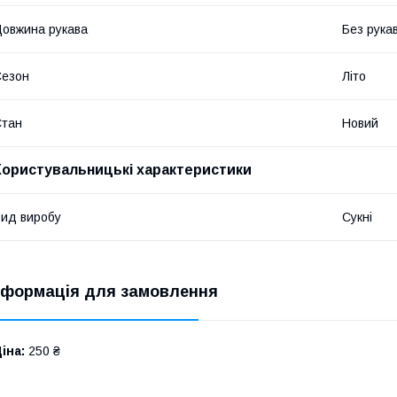
овжина рукава
Без рука
Сезон
Літо
Стан
Новий
Користувальницькі характеристики
ид виробу
Сукні
нформація для замовлення
іна:
250 ₴