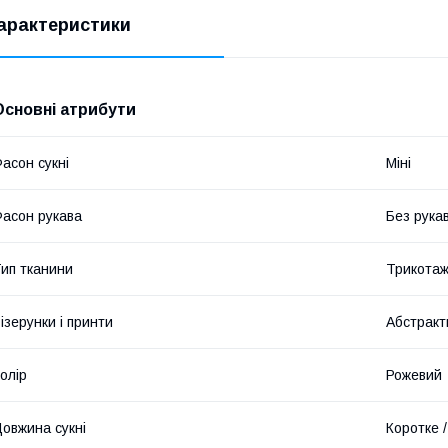
арактеристики
Основні атрибути
асон сукні
Міні
асон рукава
Без рука
ип тканини
Трикота
ізерунки і принти
Абстракт
олір
Рожевий
овжина сукні
Коротке /