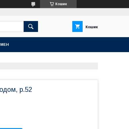
Кошик
Кошик
БМЕН
ходом, р.52