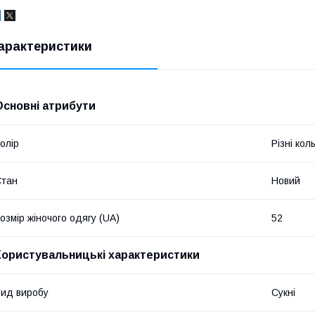
арактеристики
Основні атрибути
олір
Різні кол
Стан
Новий
озмір жіночого одягу (UA)
52
Користувальницькі характеристики
ид виробу
Сукні