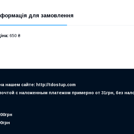
нформація для замовлення
іна:
650 ₴
 нашем сайте: http://tdostup.com
очтой с наложенным платежом примерно от 31грн, без налож
200грн
00грн