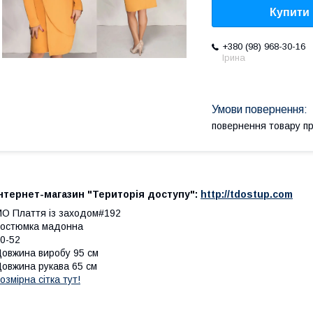
Купити
+380 (98) 968-30-16
Ірина
повернення товару п
нтернет-магазин "Територія доступу":
http://tdostup.com
О Плаття із заходом#192
остюмка мадонна
0-52
овжина виробу 95 см
овжина рукава 65 см
озмірна сітка тут!