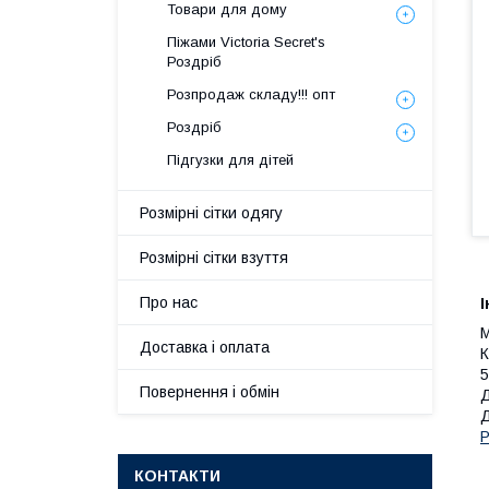
Товари для дому
Піжами Victoria Secret's
Роздріб
Розпродаж складу!!! опт
Роздріб
Підгузки для дітей
Розмірні сітки одягу
Розмірні сітки взуття
Про нас
І
М
Доставка і оплата
К
5
Повернення і обмін
Д
Д
Р
КОНТАКТИ