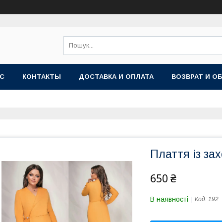
АС
КОНТАКТЫ
ДОСТАВКА И ОПЛАТА
ВОЗВРАТ И О
Плаття із за
650 ₴
В наявності
Код:
192