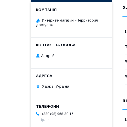
Х
Интернет-магазин «Территория
доступа»
Т
Андрей
В
В
Харків, Україна
І
+380 (98) 968-30-16
Ц
Ірина