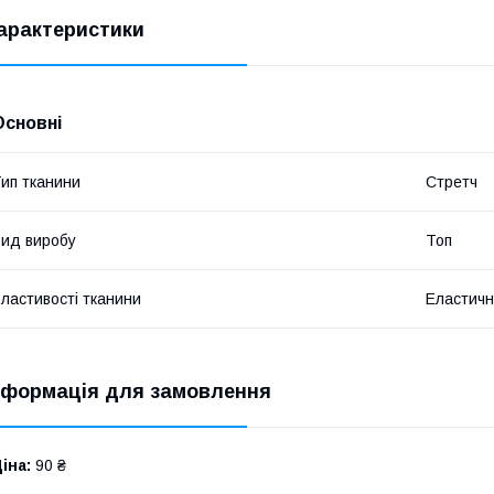
арактеристики
Основні
ип тканини
Стретч
ид виробу
Топ
ластивості тканини
Еластичн
нформація для замовлення
іна:
90 ₴