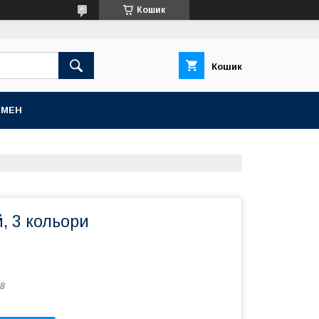
Кошик
Кошик
БМЕН
й, 3 кольори
8