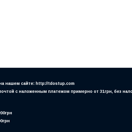
 нашем сайте: http://tdostup.com
очтой с наложенным платежом примерно от 31грн, без налож
200грн
00грн