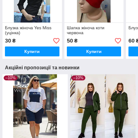
Блузка жіноча Yes Miss
Шапка жіноча коти
Блуз
(уцінка)
червона
30
50
60
₴
₴
Купити
Купити
Акційні пропозиції та новинки
–10%
–10%