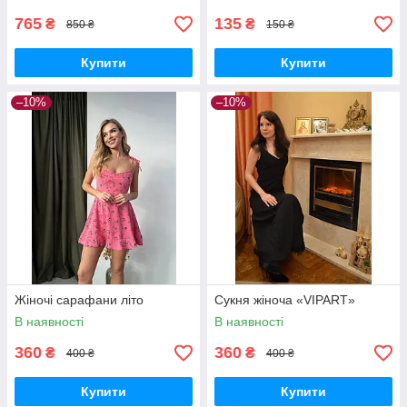
765
135
₴
₴
850 ₴
150 ₴
Купити
Купити
–10%
–10%
Жіночі сарафани літо
Сукня жіноча «VIPART»
В наявності
В наявності
360
360
₴
₴
400 ₴
400 ₴
Купити
Купити