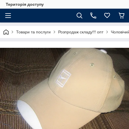
Територія доступу
Товари та послуги
Розпродаж складу!!! опт
Чоловічи