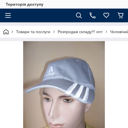
Територія доступу
Товари та послуги
Розпродаж складу!!! опт
Чоловічи