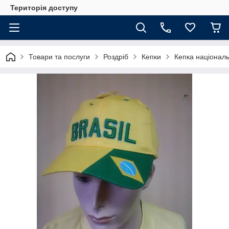
Територія доступу
Товари та послуги
Роздріб
Кепки
Кепка націонал