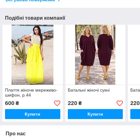
Подібні товари компанії
Плаття жіноче мереживо-
Батальні жіночі сукні
Бата
шифон, р.44
600
220
220
₴
₴
Купити
Купити
Про нас