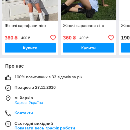
Жіночі сарафани літо
Жіночі сарафани літо
Жіно
360
360
190
₴
₴
400 ₴
400 ₴
Купити
Купити
Про нас
100% позитивних з 33 відгуків за рік
Працює з 27.11.2010
м. Харків
Харків, Україна
Контакти
Сьогодні вихідний
Показати весь графік роботи