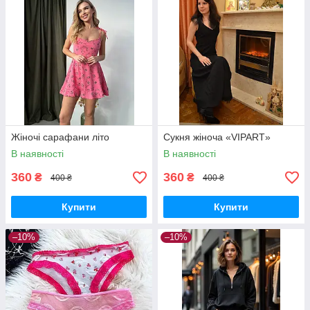
Жіночі сарафани літо
Сукня жіноча «VIPART»
В наявності
В наявності
360
360
₴
₴
400 ₴
400 ₴
Купити
Купити
–10%
–10%