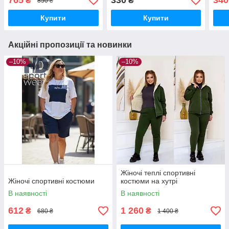
765
330
340
₴
₴
850 ₴
Купити
Купити
Акційні пропозиції та новинки
–10%
–10%
Жіночі теплі спортивні
Жіночі спортивні костюми
костюми на хутрі
В наявності
В наявності
612
1 260
₴
₴
680 ₴
1 400 ₴