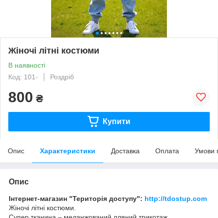
Жіночі літні костюми
В наявності
Код: 101-
Роздріб
800
₴
Купити
Опис
Характеристики
Доставка
Оплата
Умови 
Опис
Інтернет-магазин "Територія доступу":
http://tdostup.com
Жіночі літні костюми.
Супер тканина – меланжований лляний трикотаж