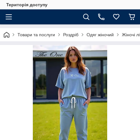
Територія доступу
Товари та послуги
Роздріб
Одяг жіночий
Жіночі л