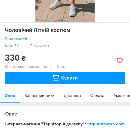
Чоловічий Літній костюм
В наявності
Код: 721-
Тільки опт
330
₴
Мінімальне замовлення — 5 шт.
Купити
Опис
Характеристики
Доставка
Оплата
Умови п
Опис
Інтернет-магазин "Терріторія доступу":
http://tdostup.com