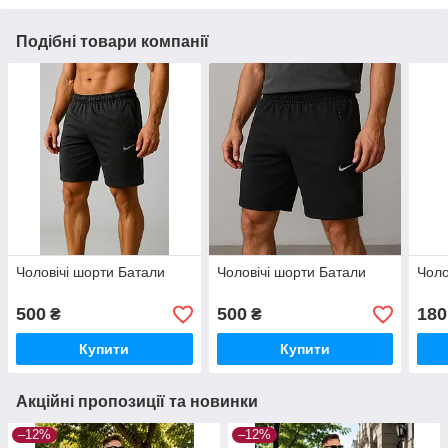
Подібні товари компанії
Чоловічі шорти Батали
Чоловічі шорти Батали
Чоло
500
500
180
₴
₴
Купити
Купити
Акційні пропозиції та новинки
–12%
–12%