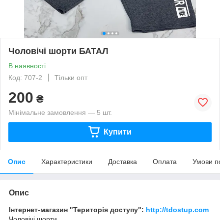
Чоловічі шорти БАТАЛ
В наявності
Код: 707-2
Тільки опт
200
₴
Мінімальне замовлення — 5 шт.
Купити
Опис
Характеристики
Доставка
Оплата
Умови п
Опис
Інтернет-магазин "Територія доступу":
http://tdostup.com
Чоловічі шорти