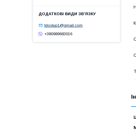
К
tdostup1@gmail.com
+380989683016
Т
І
Ц