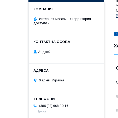
Ш
У
М
Р
Интернет-магазин «Территория
доступа»
Х
Андрей
Харків, Україна
С
К
+380 (98) 968-30-16
В
Ірина