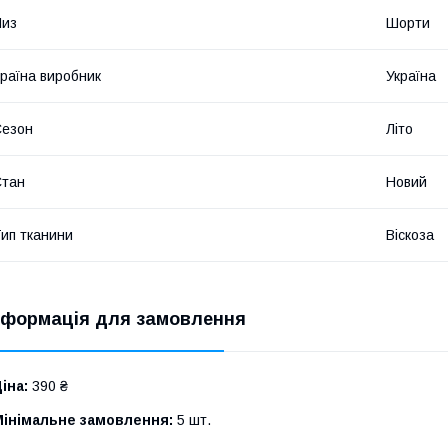
Низ
Шорти
раїна виробник
Україна
Сезон
Літо
Стан
Новий
ип тканини
Віскоза
нформація для замовлення
іна:
390 ₴
Мінімальне замовлення:
5 шт.