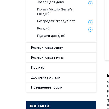
Товари для дому
Піжами Victoria Secret's
Роздріб
Розпродаж складу!!! опт
Роздріб
Підгузки для дітей
Розмірні сітки одягу
Розмірні сітки взуття
Про нас
І
Доставка і оплата
Ч
Ч
Повернення і обмін
Р
П
Т
Ф
КОНТАКТИ