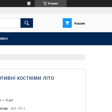
Кошик
Кошик
БМЕН
ртивні костюми літо
 — 5 шт.
оптом
Код:
703-1