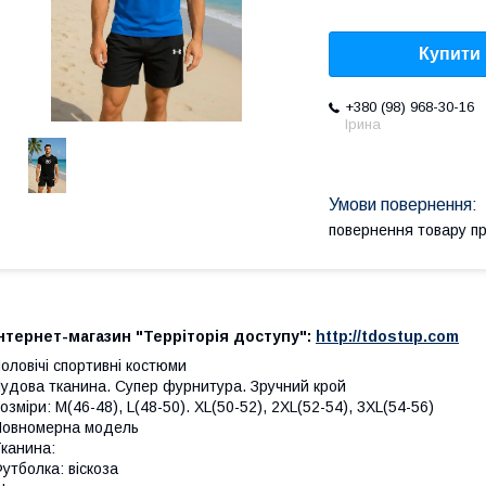
Купити
+380 (98) 968-30-16
Ірина
повернення товару п
нтернет-магазин "Терріторія доступу":
http://tdostup.com
оловічі спортивні костюми
удова тканина. Супер фурнитура. Зручний крой
озміри: M(46-48), L(48-50). XL(50-52), 2XL(52-54), 3XL(54-56)
овномерна модель
канина:
утболка: віскоза