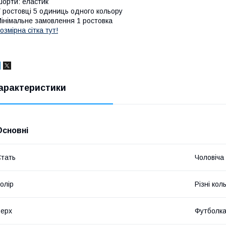
орти: еластик
 ростовці 5 одиниць одного кольору
інімальне замовлення 1 ростовка
озмірна сітка тут!
арактеристики
Основні
тать
Чоловіча
олір
Різні кол
ерх
Футболк