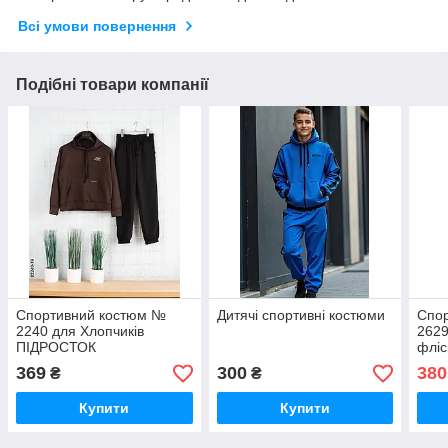
Всі умови повернення
Подібні товари компанії
Спортивний костюм №
Дитячі спортивні костюми
Спо
2240 для Хлопчиків
2629
ПІДРОСТОК
флі
369
300
380
₴
₴
Купити
Купити