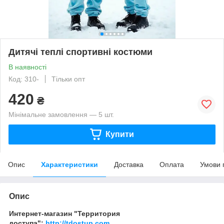
Дитячі теплі спортивні костюми
В наявності
Код: 310-
Тільки опт
420
₴
Мінімальне замовлення — 5 шт.
Купити
Опис
Характеристики
Доставка
Оплата
Умови 
Опис
Интернет-магазин "Территория
доступа":
http://tdostup.com