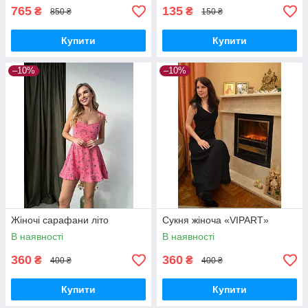
765
135
₴
₴
850 ₴
150 ₴
Купити
Купити
–10%
–10%
Жіночі сарафани літо
Сукня жіноча «VIPART»
В наявності
В наявності
360
360
₴
₴
400 ₴
400 ₴
Купити
Купити