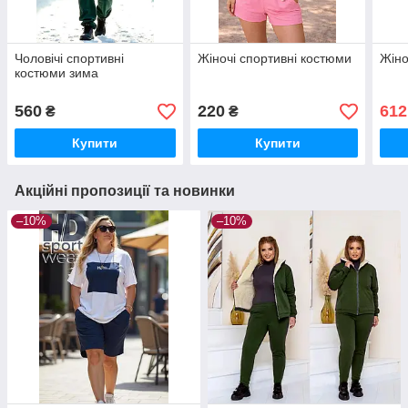
Чоловічі спортивні
Жіночі спортивні костюми
Жіно
костюми зима
560
220
612
₴
₴
Купити
Купити
Акційні пропозиції та новинки
–10%
–10%