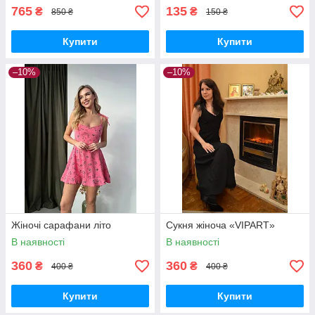
765
135
₴
₴
850 ₴
150 ₴
Купити
Купити
–10%
–10%
Жіночі сарафани літо
Сукня жіноча «VIPART»
В наявності
В наявності
360
360
₴
₴
400 ₴
400 ₴
Купити
Купити