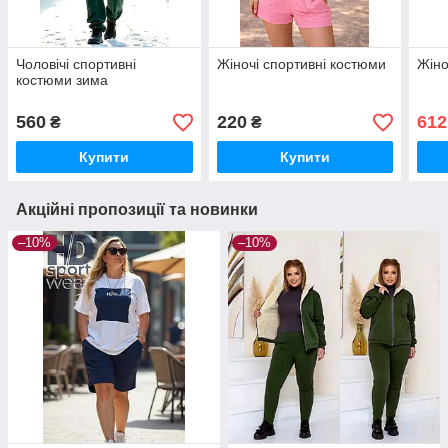
Чоловічі спортивні
Жіночі спортивні костюми
Жіно
костюми зима
560
220
612
₴
₴
Купити
Купити
Акційні пропозиції та новинки
–10%
–10%