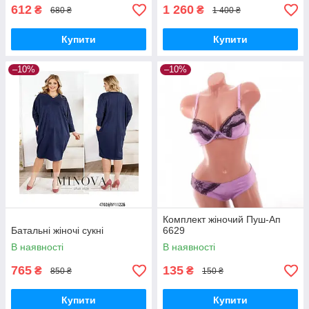
612
1 260
₴
₴
680 ₴
1 400 ₴
Купити
Купити
–10%
–10%
Комплект жіночий Пуш-Ап
Батальні жіночі сукні
6629
В наявності
В наявності
765
135
₴
₴
850 ₴
150 ₴
Купити
Купити