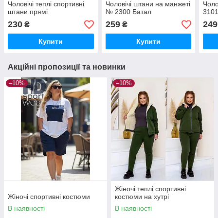
Чоловічі теплі спортивні
Чоловічі штани на манжеті
Чоло
штани прямі
№ 2300 Батал
310
230
259
249
₴
₴
Купити
Купити
Акційні пропозиції та новинки
–10%
–10%
Жіночі теплі спортивні
Жіночі спортивні костюми
костюми на хутрі
В наявності
В наявності