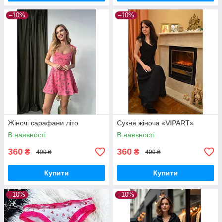
–10%
–10%
Жіночі сарафани літо
Сукня жіноча «VIPART»
В наявності
В наявності
360
360
₴
₴
400 ₴
400 ₴
Купити
Купити
–10%
–10%