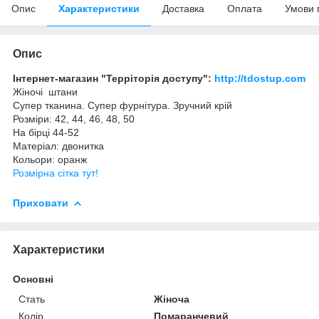
Опис
Характеристики
Доставка
Оплата
Умови 
Опис
Інтернет-магазин "Терріторія доступу":
http://tdostup.com
Жіночі штани
Супер тканина. Супер фурнітура. Зручний крій
Розміри: 42, 44, 46, 48, 50
На бірці 44-52
Матеріал: двонитка
Кольори: оранж
Розмірна сітка тут!
Приховати
Характеристики
Основні
Стать
Жіноча
Колір
Помаранчевий