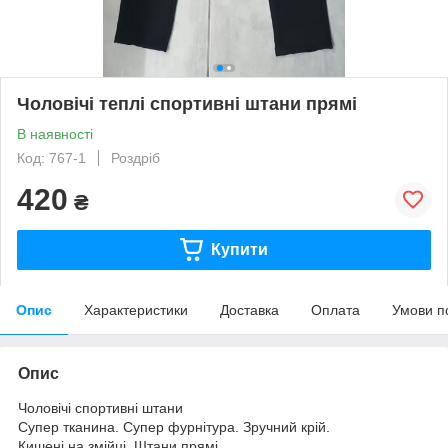
Чоловічі теплі спортивні штани прямі
В наявності
Код: 767-1
Роздріб
420
₴
Купити
Опис
Характеристики
Доставка
Оплата
Умови п
Опис
Чоловічі спортивні штани
Супер тканина. Супер фурнітура. Зручний крій.
Кишені на змійці. Штани прямі.