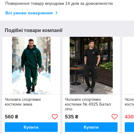
Повернення товару впродовж 14 днів за домовленістю
Всі умови повернення
Подібні товари компанії
Чоловічі спортивні
Чоловічі спортивні
Чоло
костюми зима
костюми № 4925 Батал
кос
літо
560
535
430
₴
₴
Купити
Купити