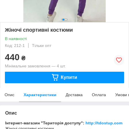
Жіночі спортивні костюми
В наявності
Код: 212-1
Тільки опт
440
₴
Мінімальне замовлення — 4 шт.
Купити
Опис
Характеристики
Доставка
Оплата
Умови 
Опис
Інтернет-магазин "Територія доступу":
http://tdostup.com
Жіночі спортивні костюми