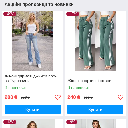
Акційні пропозиції та новинки
–49%
–17%
Жіночі фірмові джинси про-
ва Туреччини
Жіночі спортивні штани
В наявності
В наявності
280
240
₴
₴
550 ₴
290 ₴
Купити
Купити
–13%
–9%