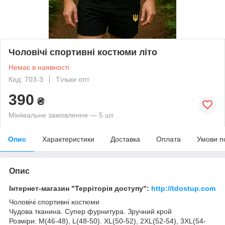
Чоловічі спортивні костюми літо
Немає в наявності
Код: 703-3
Тільки опт
390
₴
Мінімальне замовлення — 5 шт.
Опис
Характеристики
Доставка
Оплата
Умови п
Опис
Інтернет-магазин "Терріторія доступу":
http://tdostup.com
Чоловічі спортивні костюми
Чудова тканина. Супер фурнитура. Зручний крой
Розміри: M(46-48), L(48-50). XL(50-52), 2XL(52-54), 3XL(54-