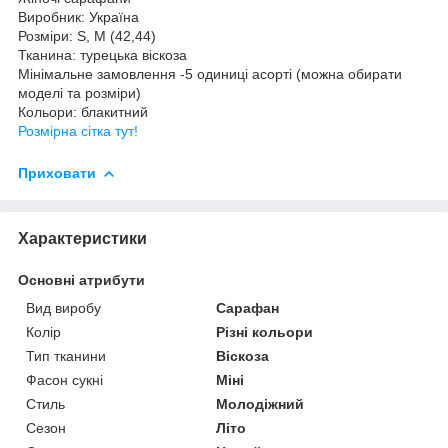
Виробник: Україна
Розміри: S, M (42,44)
Тканина: турецька віскоза
Мінімальне замовлення -5 одиниці асорті (можна обирати
моделі та розміри)
Кольори: блакитний
Розмірна сітка тут!
Приховати
Характеристики
Основні атрибути
Вид виробу
Сарафан
Колір
Різні кольори
Тип тканини
Віскоза
Фасон сукні
Міні
Стиль
Молодіжний
Сезон
Літо