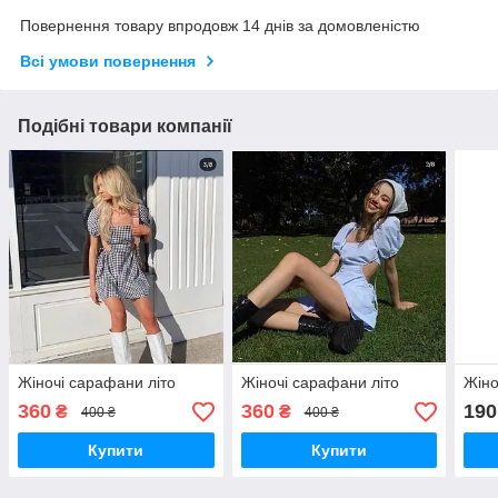
Повернення товару впродовж 14 днів за домовленістю
Всі умови повернення
Подібні товари компанії
Жіночі сарафани літо
Жіночі сарафани літо
Жіно
360
360
190
₴
₴
400 ₴
400 ₴
Купити
Купити