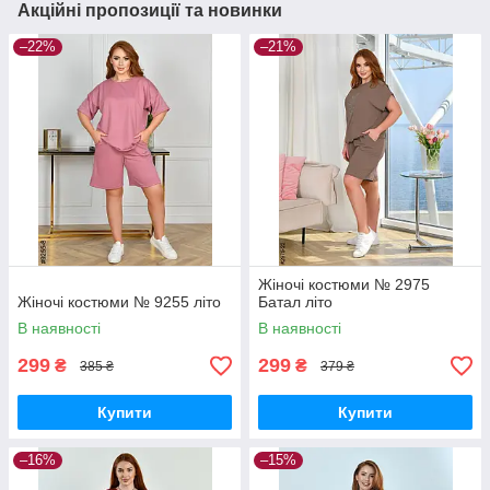
Акційні пропозиції та новинки
–22%
–21%
Жіночі костюми № 2975
Жіночі костюми № 9255 літо
Батал літо
В наявності
В наявності
299
299
₴
₴
385 ₴
379 ₴
Купити
Купити
–16%
–15%