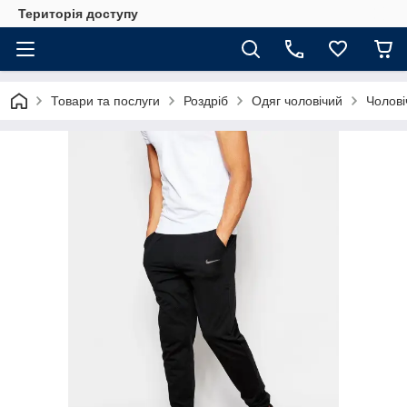
Територія доступу
Товари та послуги
Роздріб
Одяг чоловічий
Чолові