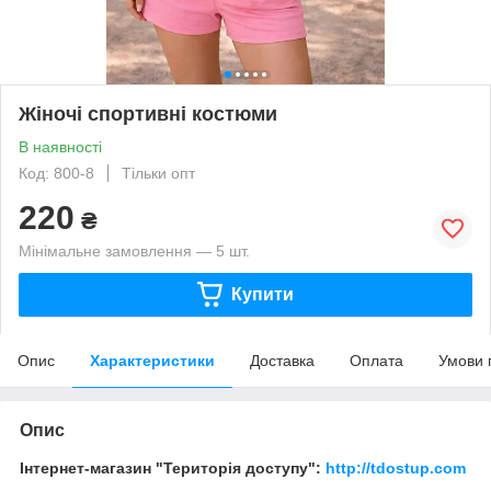
Жіночі спортивні костюми
В наявності
Код: 800-8
Тільки опт
220
₴
Мінімальне замовлення — 5 шт.
Купити
Опис
Характеристики
Доставка
Оплата
Умови 
Опис
Інтернет-магазин "Територія доступу":
http://tdostup.com