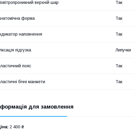
овітропроникний верхній шар
Так
натомічна форма
Так
ндикатор наповнення
Так
іксація підгузка
Липучки
ластичний пояс
Так
ластичні бічні манжети
Так
нформація для замовлення
іна:
2 400 ₴