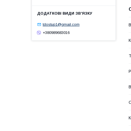
tdostup1@gmail.com
В
+380989683016
К
Т
Р
В
С
К