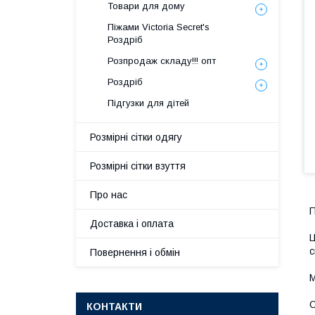
Товари для дому
Піжами Victoria Secret's
Роздріб
Розпродаж складу!!! опт
Роздріб
Підгузки для дітей
Розмірні сітки одягу
Розмірні сітки взуття
Про нас
П
Доставка і оплата
Ц
с
Повернення і обмін
М
О
КОНТАКТИ