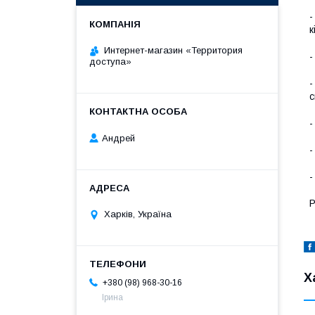
-
к
Интернет-магазин «Территория
-
доступа»
-
с
-
Андрей
-
-
P
Харків, Україна
Х
+380 (98) 968-30-16
Ірина