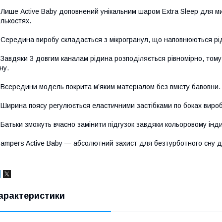
 Лише Active Baby доповнений унікальним шаром Extra Sleep для ми
ількостях.
 Середина виробу складається з мікрогранул, що наповнюються ріди
 Завдяки 3 довгим каналам рідина розподіляється рівномірно, тому
ну.
 Всередини модель покрита м’яким матеріалом без вмісту бавовни.
 Ширина поясу регулюється еластичними застібками по боках вироб
 Батьки зможуть вчасно замінити підгузок завдяки кольоровому інд
ampers Active Baby — абсолютний захист для безтурботного сну ди
арактеристики