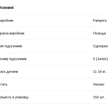
Основні
иробник
Pampers
раїна виробник
Польща
ип підгузників
Однораз
озмір підгузників
5 (Junior)
ага дитини
11-16 кг.
тать
Унісекс
ількість в упаковці
150 шт.