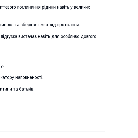
ттєвого поглинання рідини навіть у великих
ною, та зберігає вміст від протікання.
 підгузка вистачає навіть для особливо довгого
у.
икатору наповненості.
тини та батьків.