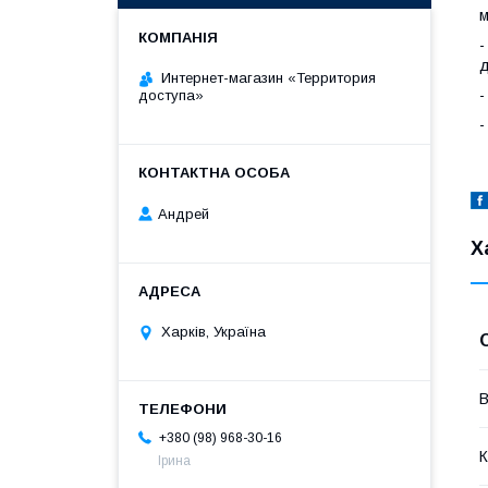
м
-
д
Интернет-магазин «Территория
-
доступа»
-
Андрей
Х
Харків, Україна
В
+380 (98) 968-30-16
К
Ірина