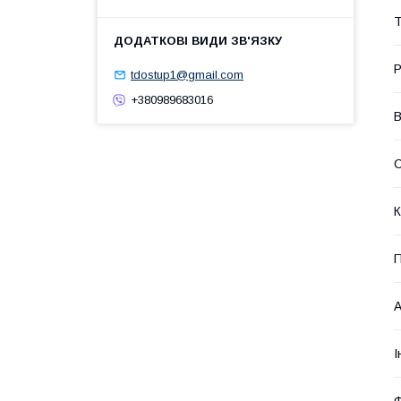
Т
Р
tdostup1@gmail.com
+380989683016
В
С
К
П
А
І
Ф