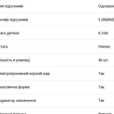
ип підгузників
Однораз
озмір підгузників
3 (Midi/M)
ага дитини
6-10кг
тать
Унісекс
ількість в упаковці
40 шт.
овітропроникний верхній шар
Так
натомічна форма
Так
ндикатор наповнення
Так
іксація підгузка
Липучки