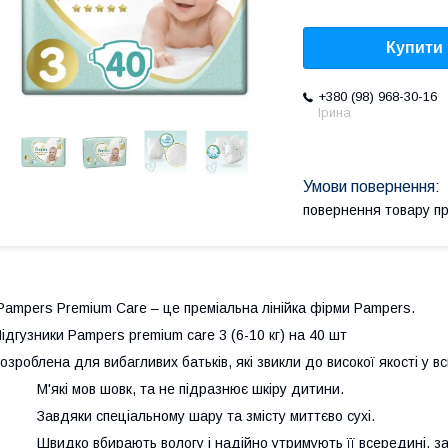
Купити
+380 (98) 968-30-16
Ірина
повернення товару п
ampers Premium Care – це преміальна лінійка фірми Pampers.
ідгузники Pampers premium care 3 (6-10 кг) на 40 шт
озроблена для вибагливих батьків, які звикли до високої якості у в
 М'які мов шовк, та не підразнює шкіру дитини.
 Завдяки спеціальному шару та змісту миттєво сухі.
 Швидко вбирають вологу і надійно утримують її всередині, за