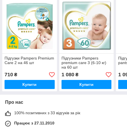
Підгузки Pampers Premium
Підгузники Pampers
Підг
Care 2 на 46 шт
premium care 3 (6-10 кг)
pant
на 60 шт
710
1 080
1 0
₴
₴
Купити
Купити
Про нас
100% позитивних з 33 відгуків за рік
Працює з 27.11.2010