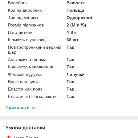
Виробник
Pampers
Країна виробник
Польща
Тип підгузників
Одноразові
Розмір підгузників
2 (Mini/S)
Вага дитини
4-8 кг
Кількість в упаковці
68 шт.
Повітропроникний верхній
Так
шар
Анатомічна форма
Так
Індикатор наповнення
Так
Фіксація підгузка
Липучки
Виріз для пупка
Так
Еластичний пояс
Так
Еластичні бічні манжети
Так
Приховати
Умови доставки
Нова Пошта