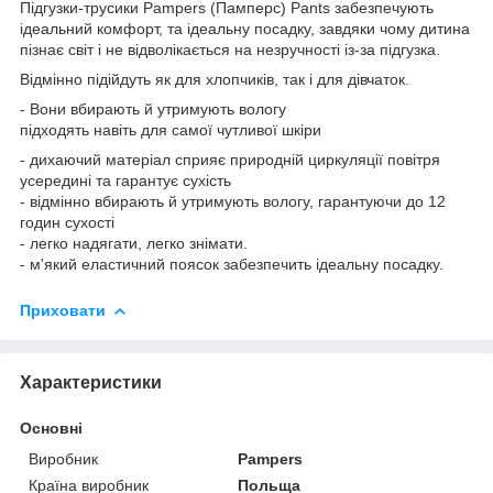
Підгузки-трусики Pampers (Памперс) Pants забезпечують
ідеальний комфорт, та ідеальну посадку, завдяки чому дитина
пізнає світ і не відволікається на незручності із-за підгузка.
Відмінно підійдуть як для хлопчиків, так і для дівчаток.
- Вони вбирають й утримують вологу
підходять навіть для самої чутливої шкіри
- дихаючий матеріал сприяє природній циркуляції повітря
усередині та гарантує сухість
- відмінно вбирають й утримують вологу, гарантуючи до 12
годин сухості
- легко надягати, легко знімати.
- м'який еластичний поясок забезпечить ідеальну посадку.
Приховати
Характеристики
Основні
Виробник
Pampers
Країна виробник
Польща