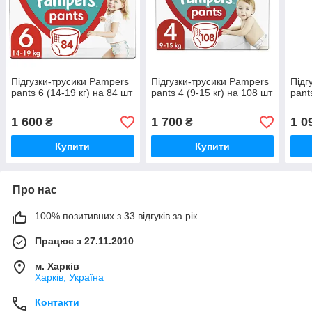
Підгузки-трусики Pampers
Підгузки-трусики Pampers
Підг
pants 6 (14-19 кг) на 84 шт
pants 4 (9-15 кг) на 108 шт
pant
1 600
1 700
1 0
₴
₴
Купити
Купити
Про нас
100% позитивних з 33 відгуків за рік
Працює з 27.11.2010
м. Харків
Харків, Україна
Контакти