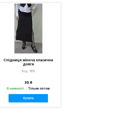
Спідниця жіноча класична
довга
955
30 ₴
В наявності
Тільки оптом
Купити