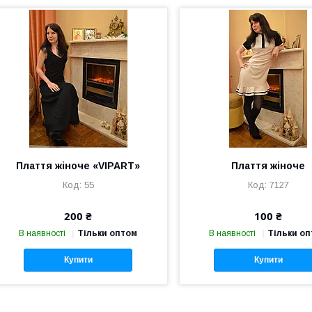
Плаття жіноче «VIPART»
Плаття жіноче
55
7127
200 ₴
100 ₴
В наявності
Тільки оптом
В наявності
Тільки о
Купити
Купити